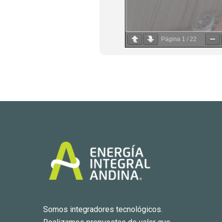
Página
1
/
22
Anexo B – Formato de Acept
Somos integradores tecnológicos.