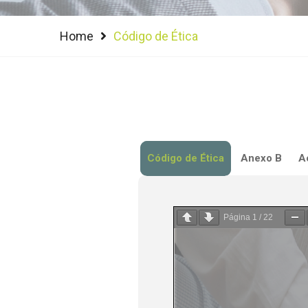
Home
Código de Ética
Código de Ética
Anexo B
A
Página
1
/
22