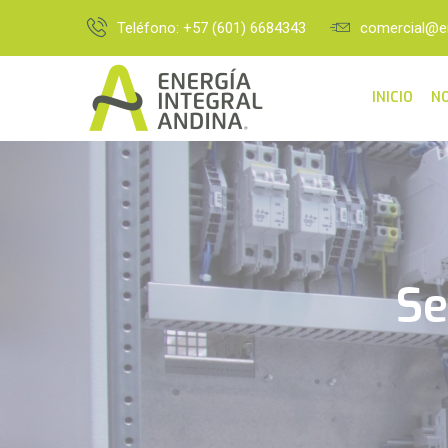
Teléfono: +57 (601) 6684343
comercial@e
INICIO
N
Se