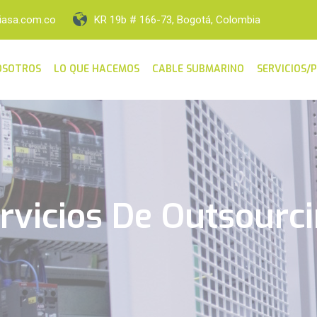
iasa.com.co
KR 19b # 166-73, Bogotá, Colombia
OSOTROS
LO QUE HACEMOS
CABLE SUBMARINO
SERVICIOS/
rvicios De Outsourc